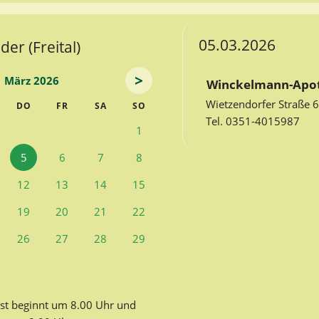
05.03.2026
er (Freital)
>
März 2026
Winckelmann-Apo
Wietzendorfer Straße 
TWOCH
NNERSTAG
EITAG
MSTAG
NNTAG
DO
FR
SA
SO
Tel. 0351-4015987
1
5
6
7
8
12
13
14
15
19
20
21
22
26
27
28
29
st beginnt um 8.00 Uhr und