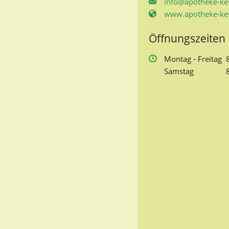
info@apotheke-kes
www.apotheke-kes
Öffnungszeiten
Mo
ntag
- Fr
eitag
Sa
mstag