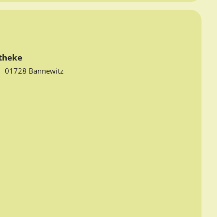
theke
6
01728 Bannewitz