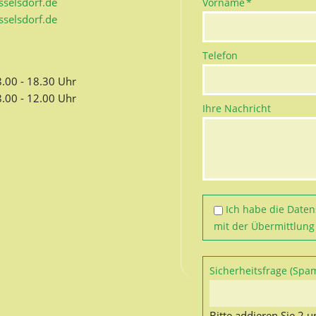
Pflichtfeld
selsdorf.de
Vorname
*
selsdorf.de
Telefon
8.00 - 18.30 Uhr
8.00 - 12.00 Uhr
Ihre Nachricht
Ich habe die
Daten
mit der Übermittlung
Pflichtfeld
Sicherheitsfrage (Spa
Bitte addieren Sie 2 u