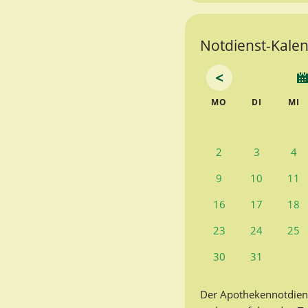
Notdienst-Kalend
<
NTAG
ENSTAG
T
MO
DI
MI
2
3
4
9
10
11
16
17
18
23
24
25
30
31
Der Apothekennotdien