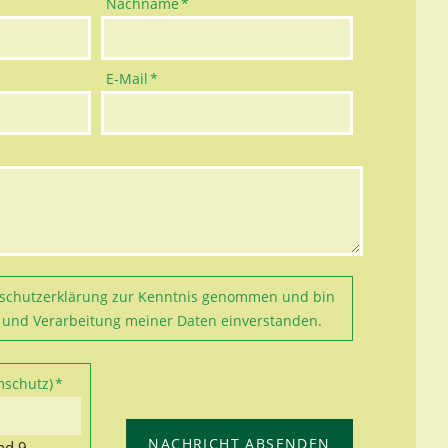
Pflichtfeld
Nachname
*
Pflichtfeld
E-Mail
*
schutzerklärung
zur Kenntnis genommen und bin
 und Verarbeitung meiner Daten einverstanden.
mschutz)
*
NACHRICHT ABSENDEN
nd 9.