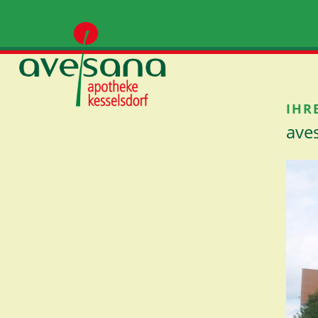
IHR
ave