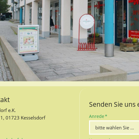
takt
Senden Sie uns 
orf e.K.
Pflichtfeld
Anrede
*
1, 01723 Kesselsdorf