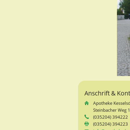
Anschrift & Kon
Apotheke Kesselsd
Steinbacher Weg 1
(035204) 394222
(035204) 394223