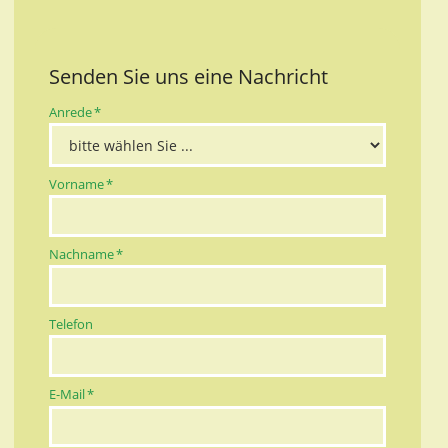
Senden Sie uns eine Nachricht
Pflichtfeld
Anrede
*
Pflichtfeld
Vorname
*
Pflichtfeld
Nachname
*
Telefon
Pflichtfeld
E-Mail
*