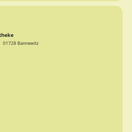
theke
6
01728 Bannewitz