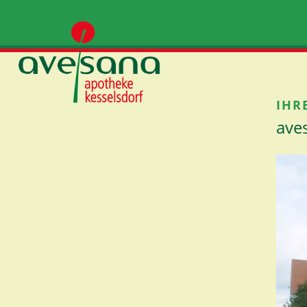
IHR
ave