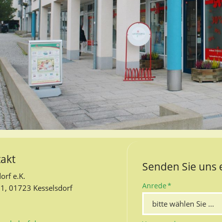
takt
Senden Sie uns 
orf e.K.
Pflichtfeld
Anrede
*
1, 01723 Kesselsdorf