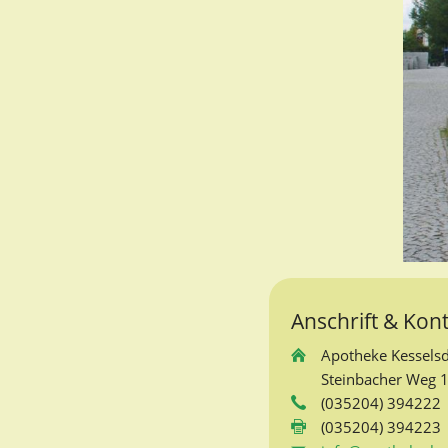
Anschrift & Kon
Apotheke Kesselsd
Steinbacher Weg 1
(035204) 394222
(035204) 394223