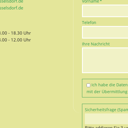
Pflichtfeld
selsdorf.de
Vorname
*
selsdorf.de
Telefon
8.00 - 18.30 Uhr
8.00 - 12.00 Uhr
Ihre Nachricht
Ich habe die
Daten
mit der Übermittlung
Pflichtfeld
Sicherheitsfrage (Spa
Bitte addieren Sie 3 u