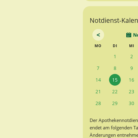
Notdienst-Kalend
<
N
NTAG
ENSTAG
T
MO
DI
MI
1
2
7
8
9
14
15
16
21
22
23
28
29
30
Der Apothekennotdien
endet am folgenden T
Änderungen entnehmen 