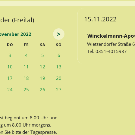
15.11.2022
er (Freital)
>
ovember 2022
Winckelmann-Apo
Wietzendorfer Straße 
TWOCH
NNERSTAG
EITAG
MSTAG
NNTAG
DO
FR
SA
SO
Tel. 0351-4015987
3
4
5
6
10
11
12
13
17
18
19
20
24
25
26
27
st beginnt um 8.00 Uhr und
ag um 8.00 Uhr morgens.
Sie bitte der Tagespresse.