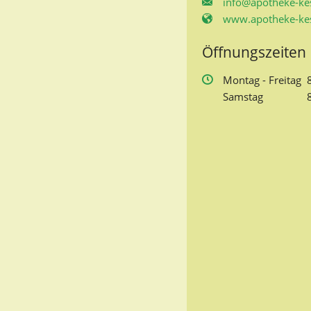
info@apotheke-kes
www.apotheke-kes
Öffnungszeiten
Mo
ntag
- Fr
eitag
Sa
mstag