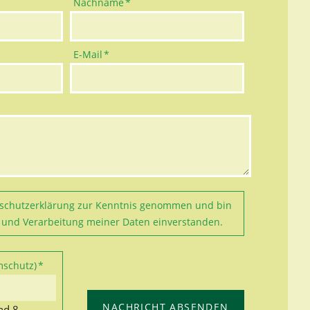
Pflichtfeld
Nachname
*
Pflichtfeld
E-Mail
*
schutzerklärung
zur Kenntnis genommen und bin
 und Verarbeitung meiner Daten einverstanden.
mschutz)
*
NACHRICHT ABSENDEN
nd 8.