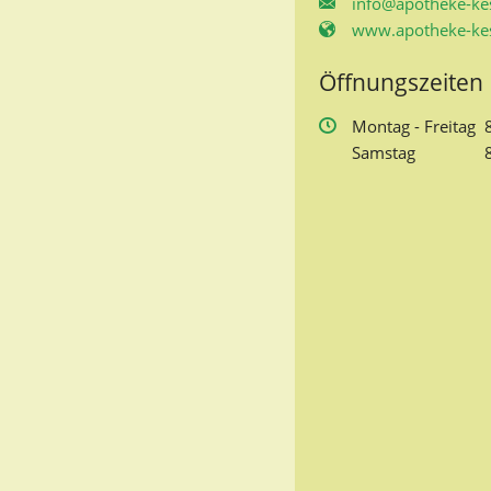
info@apotheke-kes
www.apotheke-kes
Öffnungszeiten
Mo
ntag
- Fr
eitag
Sa
mstag