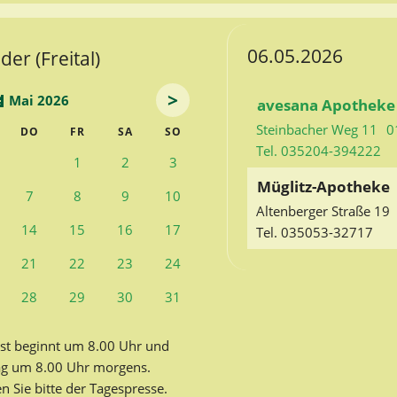
06.05.2026
er (Freital)
>
Mai 2026
avesana Apotheke 
Steinbacher Weg 11
0
TWOCH
NNERSTAG
EITAG
MSTAG
NNTAG
DO
FR
SA
SO
Tel. 035204-394222
1
2
3
Müglitz-Apotheke
7
8
9
10
Altenberger Straße 19
14
15
16
17
Tel. 035053-32717
21
22
23
24
28
29
30
31
st beginnt um 8.00 Uhr und
ag um 8.00 Uhr morgens.
Sie bitte der Tagespresse.