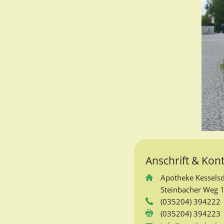
Anschrift & Kon
Apotheke Kesselsd
Steinbacher Weg 1
(035204) 394222
(035204) 394223