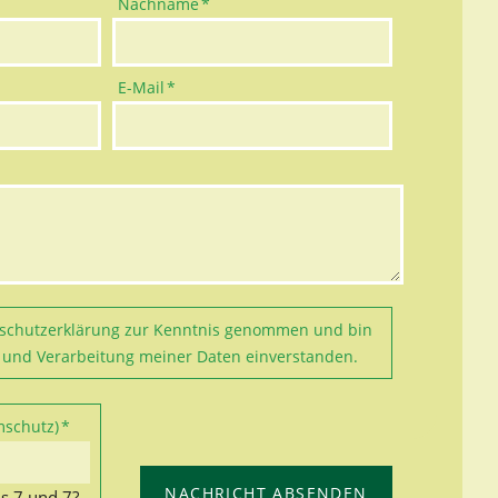
Pflichtfeld
Nachname
*
Pflichtfeld
E-Mail
*
schutzerklärung
zur Kenntnis genommen und bin
 und Verarbeitung meiner Daten einverstanden.
mschutz)
*
NACHRICHT ABSENDEN
s 7 und 7?