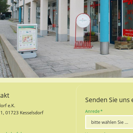
takt
Senden Sie uns 
orf e.K.
Pflichtfeld
Anrede
*
1, 01723 Kesselsdorf