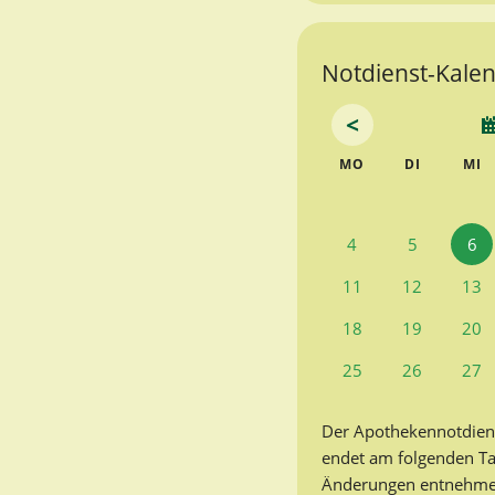
Notdienst-Kalend
<
NTAG
ENSTAG
T
MO
DI
MI
4
5
6
11
12
13
18
19
20
25
26
27
Der Apothekennotdien
endet am folgenden T
Änderungen entnehmen 