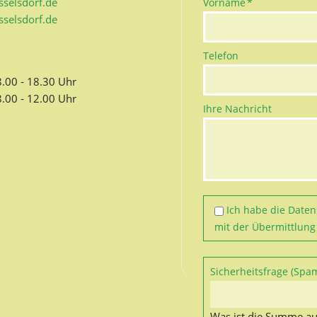
Pflichtfeld
selsdorf.de
Vorname
*
selsdorf.de
Telefon
8.00 - 18.30 Uhr
8.00 - 12.00 Uhr
Ihre Nachricht
Ich habe die
Daten
mit der Übermittlung
Pflichtfeld
Sicherheitsfrage (Spa
Was ist die Summe au