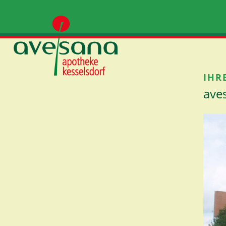
IHR
ave