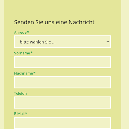
Senden Sie uns eine Nachricht
Pflichtfeld
Anrede
*
Pflichtfeld
Vorname
*
Pflichtfeld
Nachname
*
Telefon
Pflichtfeld
E-Mail
*