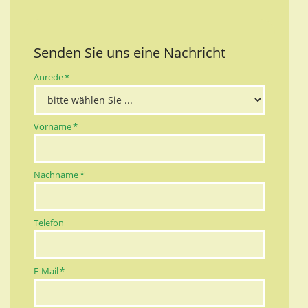
Senden Sie uns eine Nachricht
Pflichtfeld
Anrede
*
Pflichtfeld
Vorname
*
Pflichtfeld
Nachname
*
Telefon
Pflichtfeld
E-Mail
*