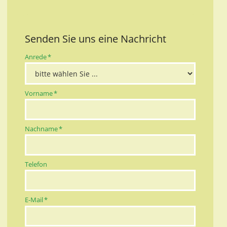
Senden Sie uns eine Nachricht
Pflichtfeld
Anrede
*
Pflichtfeld
Vorname
*
Pflichtfeld
Nachname
*
Telefon
Pflichtfeld
E-Mail
*