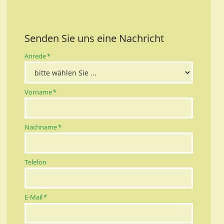
Senden Sie uns eine Nachricht
Pflichtfeld
Anrede
*
Pflichtfeld
Vorname
*
Pflichtfeld
Nachname
*
Telefon
Pflichtfeld
E-Mail
*